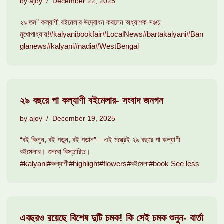
by
ajoy
December 22, 2025
২৯ তম” কল্যাণী বইমেলার উদ্বোধন করলেন অধ্যাপক সঞ্জয়
মুখোপাধ্যায়!#kalyanibookfair#LocalNews#bartakalyani#Ban
glanews#kalyani#nadia#WestBengal
২৯ বছরে পা কল্যাণী বইমেলার- সংবাদ জনগন
by
ajoy
December 19, 2025
“বই কিনুন, বই পড়ুন, বই পড়ান”—এই মন্ত্রেই ২৯ বছরে পা কল্যাণী
বইমেলার। শুনবো বিস্তারিত।
#kalyani#কল্যাণী#highlight#flowers#বইমেলা#book See less
এবছরও রয়েছে বিশেষ দুটি চমক! কি সেই চমক শুনুন- বার্তা